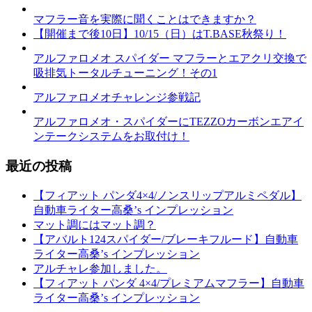
マフラー音を実際に聞くことはできますか？
【開催まで後10日】10/15（日）はT.BASE秋祭り！
アルファロメオ スパイダー マフラーとエアクリ交換で
吸排気トータルチューニング！その1
アルファロメオチャレンジ参戦記
アルファロメオ・スパイダーにTEZZOカーボンエアイ
ンテークシステムをお取付け！
最近の投稿
【フィアット パンダ4×4/ノンスリップアルミペダル】
自動車ライター高桑’s インプレッション
マット調にはマット調？
【アバルト124スパイダー/ブレーキフルード】自動車
ライター高桑’s インプレッション
アルチャレ参加しました。
【フィアット パンダ 4×4/プレミアムマフラー】自動車
ライター高桑’s インプレッション