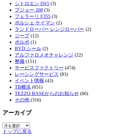
シトロエン DS5
(3)
プジョー 208
(3)
フェラーリ F355
(3)
ポルシェ ケイマン
(2)
ランドローバー レンジローバー
(2)
ジープ
(12)
ボルボ
(1)
BYD シール
(2)
アルファロメオチャレンジ
(22)
整備
(151)
サービスファクトリー
(474)
レーシングサービス
(83)
イベント情報
(43)
TB横浜
(651)
TEZZO BASEからのお知らせ
(60)
その他
(316)
アーカイブ
ア
トップに戻る
ー