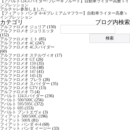
【アバルト124スパイダー/ブレーキフルード】自動車ライター高桑’s イ
ンプレッション
アルチャレ参加しました。
【フィアット パンダ 4×4/プレミアムマフラー】自動車ライター高桑’s
インプレッション
カテゴリ
ブログ内検索
アルファロメオ ジュリア
(150)
アルファロメオ ジュリエッタ
(152)
アルファロメオ ミト
(85)
アルファロメオ 4C
(247)
アルファロメオ 4Cスパイダー
(60)
アルファロメオ ステルヴィオ
(17)
アルファロメオ GT
(26)
アルファロメオ 159
(35)
アルファロメオ 156
(48)
アルファロメオ 147
(41)
アルファロメオ 145
(3)
アルファロメオ ブレラ
(28)
アルファロメオ スパイダー
(35)
アルファロメオ GTV
(13)
アルファロメオ 75
(4)
アバルト 124スパイダー
(236)
アバルト 500/500C
(256)
アバルト 595/595C
(372)
アバルト 695
(153)
アバルト プントエヴォ
(3)
フィアット 500/500C
(196)
フィアット 500X
(81)
フィアット パンダ 4×4
(68)
フィアット パンダ イージー
(33)