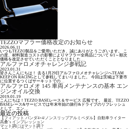
TEZZOマフラー価格改定のお知らせ
2026.06.11
いつもTEZZO製品をご愛用いただき、誠にありがとうございます。 こ
の度、材料製造コストの影響によりマフラー全商品について 6/1～順次
価格を改定させていただくこととなりました…
アルファロメオチャレンジ参戦記
2023.01.31
皆さんこんにちは！ 去る1月29日アルファロメオチャレンジへTEAM
KEEP ON RACINGとして参戦してまいりました。 今回は茨城は下妻市
に位置するつくばサーキットでの…
アルファロメオ 145 車両メンテナンスの基本 エン
ジンオイル交換
2019.01.19
こんにちは！TEZZO BASEレース＆サービス 広報です。 最近、TEZZO
BASEレース&サービスでは年末年始の旅行&ドライブのリフレッシュ
として、エン…
最近の投稿
【フィアット パンダ4×4/ノンスリップアルミペダル】自動車ライター
高桑’s インプレッション
マット調にはマット調？