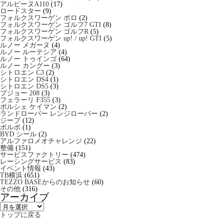
アルピーヌA110
(17)
ロードスター
(9)
フォルクスワーゲン ポロ
(2)
フォルクスワーゲン ゴルフ7 GTI
(8)
フォルクスワーゲン ゴルフR
(5)
フォルクスワーゲン up! / up! GTI
(5)
ルノー メガーヌ
(4)
ルノー ルーテシア
(4)
ルノー トゥインゴ
(64)
ルノー カングー
(3)
シトロエン C3
(2)
シトロエン DS4
(1)
シトロエン DS5
(3)
プジョー 208
(3)
フェラーリ F355
(3)
ポルシェ ケイマン
(2)
ランドローバー レンジローバー
(2)
ジープ
(12)
ボルボ
(1)
BYD シール
(2)
アルファロメオチャレンジ
(22)
整備
(151)
サービスファクトリー
(474)
レーシングサービス
(83)
イベント情報
(43)
TB横浜
(651)
TEZZO BASEからのお知らせ
(60)
その他
(316)
アーカイブ
ア
ー
トップに戻る
カ