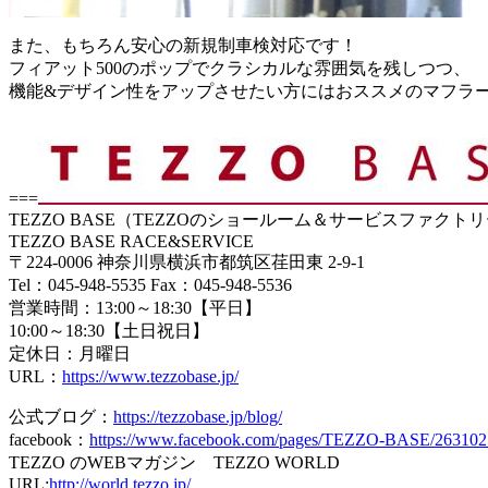
また、もちろん安心の新規制車検対応です！
フィアット500のポップでクラシカルな雰囲気を残しつつ、
機能&デザイン性をアップさせたい方にはおススメのマフラ
===
TEZZO BASE（TEZZOのショールーム＆サービスファクト
TEZZO BASE RACE&SERVICE
〒224-0006 神奈川県横浜市都筑区荏田東 2-9-1
Tel：045-948-5535 Fax：045-948-5536
営業時間：13:00～18:30【平日】
10:00～18:30【土日祝日】
定休日：月曜日
URL：
https://www.tezzobase.jp/
公式ブログ：
https://tezzobase.jp/blog/
facebook：
https://www.facebook.com/pages/TEZZO-BASE/26310
TEZZO のWEBマガジン TEZZO WORLD
URL:
http://world.tezzo.jp/