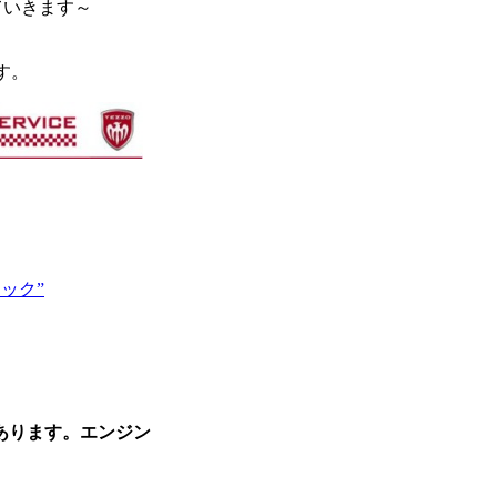
ていきます～
す。
ロジック
”
あります。エンジン