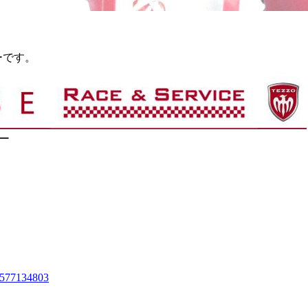
ーです。
リー
2577134803