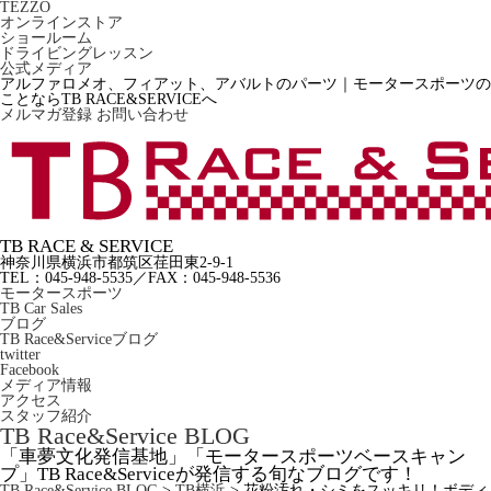
TEZZO
オンラインストア
ショールーム
ドライビングレッスン
公式メディア
アルファロメオ、フィアット、アバルトのパーツ｜モータースポーツの
ことならTB RACE&SERVICEへ
メルマガ登録
お問い合わせ
TB RACE & SERVICE
神奈川県横浜市都筑区荏田東2-9-1
TEL：045-948-5535
／
FAX：045-948-5536
モータースポーツ
TB Car Sales
ブログ
TB Race&Serviceブログ
twitter
Facebook
メディア情報
アクセス
スタッフ紹介
TB Race&Service BLOG
「車夢文化発信基地」「モータースポーツベースキャン
プ」TB Race&Serviceが発信する旬なブログです！
TB Race&Service BLOG
>
TB横浜
>
花粉汚れ・シミをスッキリ！ボディ