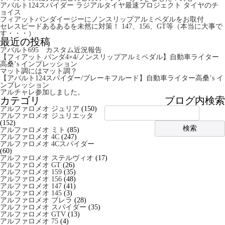
アバルト124スパイダー ラジアルタイヤ最速プロジェクト タイヤのチ
ョイス
フィアットパンダイージーにノンスリップアルミペダルをお取付
セレスピードあるあるを未然に対策！ 147、156、GT等（本当に大事で
す・・・）
最近の投稿
アバルト695 カスタム近況報告
【フィアット パンダ4×4/ノンスリップアルミペダル】自動車ライター
高桑’s インプレッション
マット調にはマット調？
【アバルト124スパイダー/ブレーキフルード】自動車ライター高桑’s イ
ンプレッション
アルチャレ参加しました。
カテゴリ
ブログ内検索
アルファロメオ ジュリア
(150)
アルファロメオ ジュリエッタ
(152)
アルファロメオ ミト
(85)
アルファロメオ 4C
(247)
アルファロメオ 4Cスパイダー
(60)
アルファロメオ ステルヴィオ
(17)
アルファロメオ GT
(26)
アルファロメオ 159
(35)
アルファロメオ 156
(48)
アルファロメオ 147
(41)
アルファロメオ 145
(3)
アルファロメオ ブレラ
(28)
アルファロメオ スパイダー
(35)
アルファロメオ GTV
(13)
アルファロメオ 75
(4)