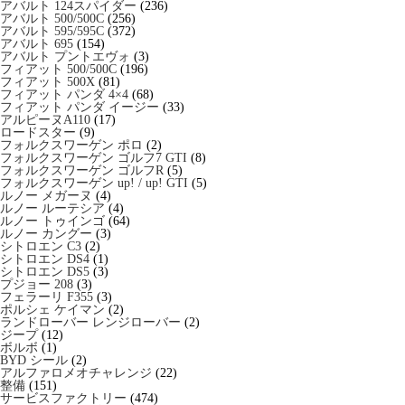
アバルト 124スパイダー
(236)
アバルト 500/500C
(256)
アバルト 595/595C
(372)
アバルト 695
(154)
アバルト プントエヴォ
(3)
フィアット 500/500C
(196)
フィアット 500X
(81)
フィアット パンダ 4×4
(68)
フィアット パンダ イージー
(33)
アルピーヌA110
(17)
ロードスター
(9)
フォルクスワーゲン ポロ
(2)
フォルクスワーゲン ゴルフ7 GTI
(8)
フォルクスワーゲン ゴルフR
(5)
フォルクスワーゲン up! / up! GTI
(5)
ルノー メガーヌ
(4)
ルノー ルーテシア
(4)
ルノー トゥインゴ
(64)
ルノー カングー
(3)
シトロエン C3
(2)
シトロエン DS4
(1)
シトロエン DS5
(3)
プジョー 208
(3)
フェラーリ F355
(3)
ポルシェ ケイマン
(2)
ランドローバー レンジローバー
(2)
ジープ
(12)
ボルボ
(1)
BYD シール
(2)
アルファロメオチャレンジ
(22)
整備
(151)
サービスファクトリー
(474)