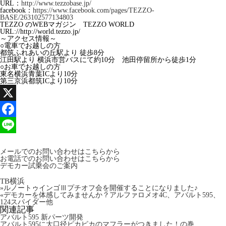
URL：
http://www.tezzobase.jp/
facebook：
https://www.facebook.com/pages/TEZZO-
BASE/263102577134803
TEZZO のWEBマガジン TEZZO WORLD
URL://http://world.tezzo.jp/
～アクセス情報～
○電車でお越しの方
都筑ふれあいの丘駅より 徒歩8分
江田駅より 横浜市営バスにて約10分 池田停留所から徒歩1分
○お車でお越しの方
東名横浜青葉ICより10分
第三京浜都筑ICより10分
X
Facebook
Line
メールでのお問い合わせはこちらから
お電話でのお問い合わせはこちらから
デモカー試乗会のご案内
TB横浜
»
ルノートゥインゴⅢプチオフ会を開催することになりました♪
«
デモカーを体感してみませんか？アルファロメオ4C、アバルト595、
124スパイダー他
関連記事
アバルト595 新パーツ開発
アバルト595に大口径ピカピカのマフラーがつきました！の巻