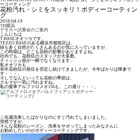
ーコーティング
花粉汚れ・シミをスッキリ！ボディーコーティン
グ
2018.04.19
TB横浜
デモカー試乗会のご案内
こんにちは
T.BASEオオツカです。
TEZZO BASEのある横浜市都筑区は、
緑も多く自然がたくさんあるのが気に入っていますが、
この時期は、どこも花粉の影響がありますよね。
社内でも、花粉症のスタッフが大多数。
ティッシュ箱が一瞬でなくなります。
私オオツカも、
長年花粉症の発症を否定し続けてきましたが、今年ばかりは降参で
す・・・。
そしてなんといっても花粉の季節は、
クルマが一気に汚れますね。
私の愛車アルファロメオ156も、この通り・・・。
△先週洗車したばかりなのにすぐ汚れてしまいました。
突然ですが、
そんな花粉のシーズン、洗車をサボってしまったみなさんに
お勧めしたいのがボディーコーティングです。