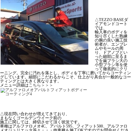
△TEZZO BASEダ
イアモンドコート
では、
輸入車のボディを
知り尽くした熟練
の腕の良い施工技
術者が、エンブレ
ムやモールの周
り、ドアノブとい
った細部に至るま
でを歯ブラシ大の
小型ブラシ等を使
って徹底的にクリ
ーニング。完全に汚れを落とし、ボディを丁寧に磨いてからコーティン
グしています。細部にこだわるからこそ、仕上がり具合が一般的なコー
ティングとは大きく異なります。
メニュー詳細は
こちら＞＞＞
△現在問い合わせが増えてきており、
まもなくゴールデンウイーク前の
施工に関しては、締切させて頂く状況です。
車種はアルファロメオ4C、アバルト595、フィアット500、アルファロ
メオジュリエッタ等々・・・他車種も施工OKですのでお問合せくださ