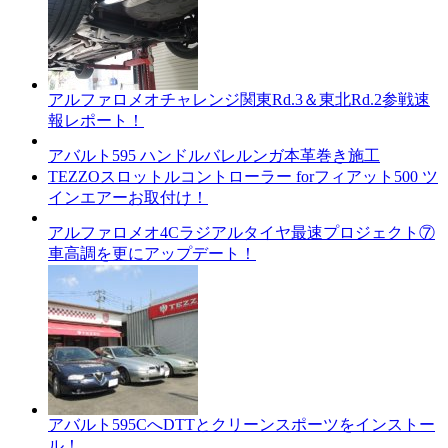
アルファロメオチャレンジ関東Rd.3＆東北Rd.2参戦速
報レポート！
アバルト595 ハンドルバレルンガ本革巻き施工
TEZZOスロットルコントローラー forフィアット500 ツ
インエアーお取付け！
アルファロメオ4Cラジアルタイヤ最速プロジェクト⑦
車高調を更にアップデート！
アバルト595CへDTTとクリーンスポーツをインストー
ル！