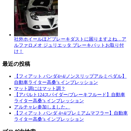
社外ホイールほどブレーキダストに困りますよね…ア
ルファロメオ ジュリエッタ ブレーキパットお取り付
け！
最近の投稿
【フィアット パンダ4×4/ノンスリップアルミペダル】
自動車ライター高桑’s インプレッション
マット調にはマット調？
【アバルト124スパイダー/ブレーキフルード】自動車
ライター高桑’s インプレッション
アルチャレ参加しました。
【フィアット パンダ 4×4/プレミアムマフラー】自動車
ライター高桑’s インプレッション