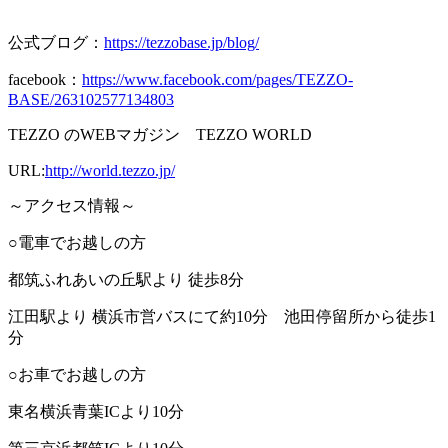
公式ブログ：
https://tezzobase.jp/blog/
facebook：
https://www.facebook.com/pages/TEZZO-
BASE/263102577134803
TEZZO の
WEB
マガジン
TEZZO WORLD
URL:
http://world.tezzo.jp/
～アクセス情報～
○電車でお越しの方
都筑ふれあいの丘駅より 徒歩
8
分
江田駅より 横浜市営バスにて約
10
分 池田停留所から徒歩
1
分
○お車でお越しの方
東名横浜青葉
IC
より
10
分