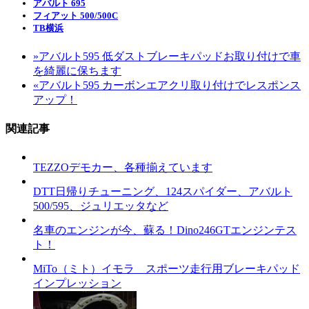
アバルト 695
フィアット 500/500C
TB横浜
»
アバルト595 低ダストブレーキパッドお取り付けで車
を綺麗に保ちます
«
アバルト595 カーボンエアクリ取り付けでレスポンス
アップ！
関連記事
TEZZOデモカー、各種揃えています
DTT日帰りチューニング、124スパイダー、アバルト
500/595、ジュリエッタなど
名車のエンジンが今、蘇る！Dino246GTエンジンテス
ト！
MiTo（ミト）イモラ スポーツ走行用ブレーキパッド
インプレッション