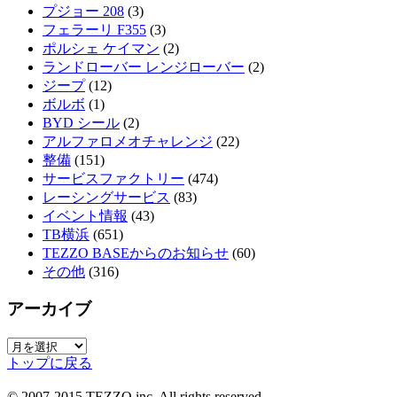
プジョー 208
(3)
フェラーリ F355
(3)
ポルシェ ケイマン
(2)
ランドローバー レンジローバー
(2)
ジープ
(12)
ボルボ
(1)
BYD シール
(2)
アルファロメオチャレンジ
(22)
整備
(151)
サービスファクトリー
(474)
レーシングサービス
(83)
イベント情報
(43)
TB横浜
(651)
TEZZO BASEからのお知らせ
(60)
その他
(316)
アーカイブ
ア
トップに戻る
ー
カ
© 2007-2015 TEZZO inc. All rights reserved.