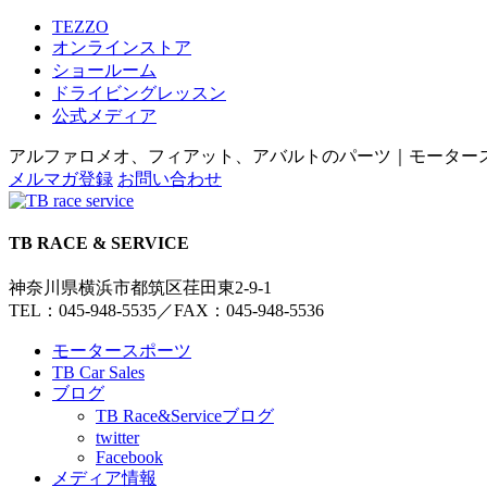
TEZZO
オンラインストア
ショールーム
ドライビングレッスン
公式メディア
アルファロメオ、フィアット、アバルトのパーツ｜モータースポー
メルマガ登録
お問い合わせ
TB RACE & SERVICE
神奈川県横浜市都筑区荏田東2-9-1
TEL：045-948-5535
／
FAX：045-948-5536
モータースポーツ
TB Car Sales
ブログ
TB Race&Serviceブログ
twitter
Facebook
メディア情報