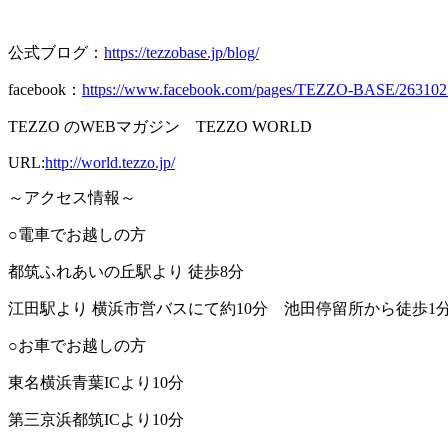
公式ブログ：
https://tezzobase.jp/blog/
facebook：
https://www.facebook.com/pages/TEZZO-BASE/26310
TEZZO の
WEB
マガジン
TEZZO WORLD
URL:
http://world.tezzo.jp/
～アクセス情報～
○電車でお越しの方
都筑ふれあいの丘駅より 徒歩
8
分
江田駅より 横浜市営バスにて約
10
分 池田停留所から徒歩
1
○お車でお越しの方
東名横浜青葉
IC
より
10
分
第三京浜都筑
IC
より
10
分