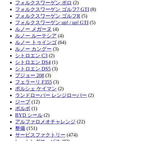
フォルクスワーゲン ポロ
(2)
フォルクスワーゲン ゴルフ7 GTI
(8)
フォルクスワーゲン ゴルフR
(5)
フォルクスワーゲン up! / up! GTI
(5)
ルノー メガーヌ
(4)
ルノー ルーテシア
(4)
ルノー トゥインゴ
(64)
ルノー カングー
(3)
シトロエン C3
(2)
シトロエン DS4
(1)
シトロエン DS5
(3)
プジョー 208
(3)
フェラーリ F355
(3)
ポルシェ ケイマン
(2)
ランドローバー レンジローバー
(2)
ジープ
(12)
ボルボ
(1)
BYD シール
(2)
アルファロメオチャレンジ
(22)
整備
(151)
サービスファクトリー
(474)