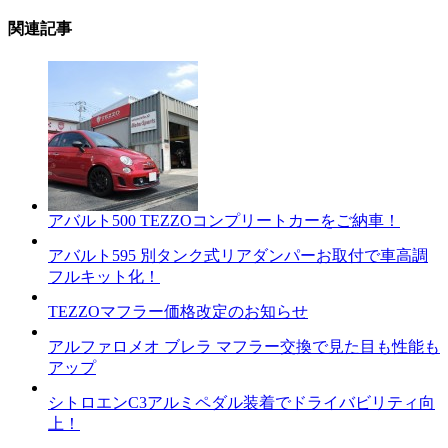
関連記事
アバルト500 TEZZOコンプリートカーをご納車！
アバルト595 別タンク式リアダンパーお取付で車高調
フルキット化！
TEZZOマフラー価格改定のお知らせ
アルファロメオ ブレラ マフラー交換で見た目も性能も
アップ
シトロエンC3アルミペダル装着でドライバビリティ向
上！