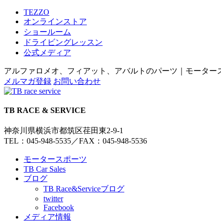
TEZZO
オンラインストア
ショールーム
ドライビングレッスン
公式メディア
アルファロメオ、フィアット、アバルトのパーツ｜モータースポー
メルマガ登録
お問い合わせ
TB RACE & SERVICE
神奈川県横浜市都筑区荏田東2-9-1
TEL：045-948-5535
／
FAX：045-948-5536
モータースポーツ
TB Car Sales
ブログ
TB Race&Serviceブログ
twitter
Facebook
メディア情報