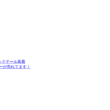
ダックテール装着
イラーが売れてます！