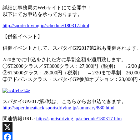
詳細は事務局のWebサイトにて公開中！
以下にてお申込を承っております。
http://sportsdriving.jp/schedule/180317.html
【併催イベント】
併催イベントとして、スパタイGP2017第2戦も開催されます
2/20までに申込をされた方に早割金額を適用致します。
①ST2000クラス／ST3000クラス：27,000円（税別） →2/2
②ST5000クラス：28,000円（税別） →2/20まで早割 26,0
③アドバンスクラス・スパタイGP参加オプション：23,000円＋6,0
スパタイGP2017第2戦は、こちらからお申込できます。
http://supertimeattack.sportsdriving.jp/summary/880.html
関連情報URL :
http://sportsdriving.jp/schedule/180317.htm
X