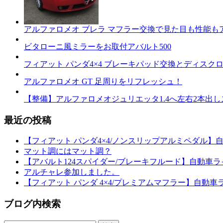
アルファロメオ ブレラ マフラー交換で見た目も性能も
ビタローニ風ミラーをお取付アバルト500
フィアット パンダ4×4 ブレーキパッド交換とディスク
アルファロメオ GT 足周りをリフレッシュ！
【整備】アルファロメオジュリエッタ1.4へ左右2本出
最近の投稿
【フィアット パンダ4×4/ノンスリップアルミペダル】
マット調にはマット調？
【アバルト124スパイダー/ブレーキフルード】自動車ラ
アルチャレ参加しました。
【フィアット パンダ 4×4/プレミアムマフラー】自動車
ブログ内検索