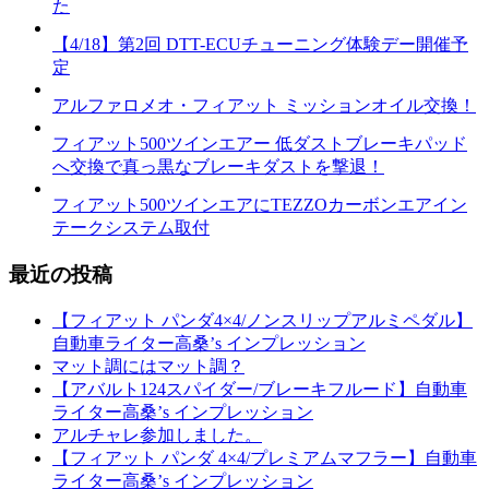
た
【4/18】第2回 DTT-ECUチューニング体験デー開催予
定
アルファロメオ・フィアット ミッションオイル交換！
フィアット500ツインエアー 低ダストブレーキパッド
へ交換で真っ黒なブレーキダストを撃退！
フィアット500ツインエアにTEZZOカーボンエアイン
テークシステム取付
最近の投稿
【フィアット パンダ4×4/ノンスリップアルミペダル】
自動車ライター高桑’s インプレッション
マット調にはマット調？
【アバルト124スパイダー/ブレーキフルード】自動車
ライター高桑’s インプレッション
アルチャレ参加しました。
【フィアット パンダ 4×4/プレミアムマフラー】自動車
ライター高桑’s インプレッション