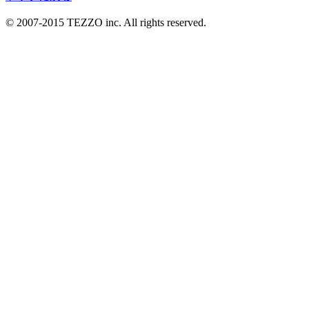
カ
© 2007-2015 TEZZO inc. All rights reserved.
イ
ブ