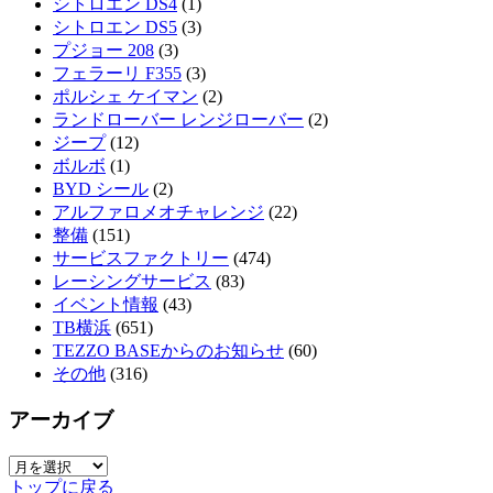
シトロエン DS4
(1)
シトロエン DS5
(3)
プジョー 208
(3)
フェラーリ F355
(3)
ポルシェ ケイマン
(2)
ランドローバー レンジローバー
(2)
ジープ
(12)
ボルボ
(1)
BYD シール
(2)
アルファロメオチャレンジ
(22)
整備
(151)
サービスファクトリー
(474)
レーシングサービス
(83)
イベント情報
(43)
TB横浜
(651)
TEZZO BASEからのお知らせ
(60)
その他
(316)
アーカイブ
ア
トップに戻る
ー