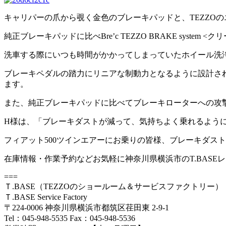
キャリパーの爪から覗く金色のブレーキパッドと、TEZZO
純正ブレーキパッドに比べBre’c TEZZO BRAKE syste
洗車する際にいつも時間がかかってしまっていたホイール洗
ブレーキペダルの踏力にリニアな制動力となるように設計さ
ます。
また、純正ブレーキパッドに比べてブレーキローターへの攻
H様は、「ブレーキダストが減って、気持ちよく乗れるように
フィアット500ツインエアーにお乗りの皆様、ブレーキダス
在庫情報・作業予約などお気軽に神奈川県横浜市のT.BASE
===
Ｔ.BASE（TEZZOのショールーム＆サービスファクトリー）
Ｔ.BASE Service Factory
〒224-0006 神奈川県横浜市都筑区荏田東 2-9-1
Tel：045-948-5535 Fax：045-948-5536