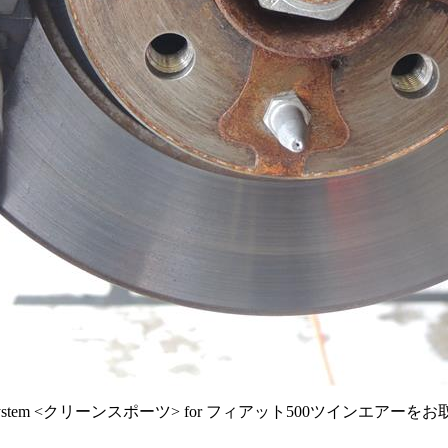
system <クリーンスポーツ> for フィアット500ツインエアー