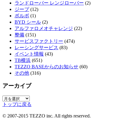
ランドローバー レンジローバー
(2)
ジープ
(12)
ボルボ
(1)
BYD シール
(2)
アルファロメオチャレンジ
(22)
整備
(151)
サービスファクトリー
(474)
レーシングサービス
(83)
イベント情報
(43)
TB横浜
(651)
TEZZO BASEからのお知らせ
(60)
その他
(316)
アーカイブ
ア
トップに戻る
ー
カ
© 2007-2015 TEZZO inc. All rights reserved.
イ
ブ