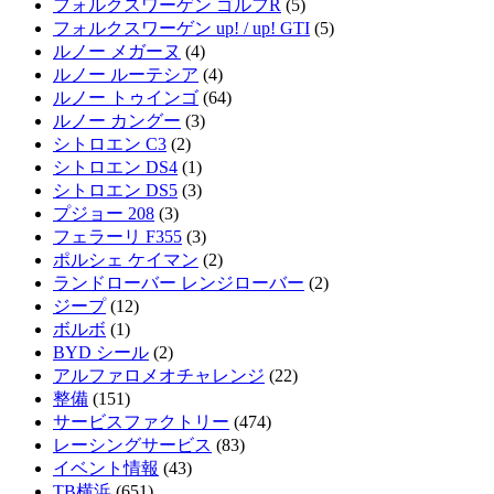
フォルクスワーゲン ゴルフR
(5)
フォルクスワーゲン up! / up! GTI
(5)
ルノー メガーヌ
(4)
ルノー ルーテシア
(4)
ルノー トゥインゴ
(64)
ルノー カングー
(3)
シトロエン C3
(2)
シトロエン DS4
(1)
シトロエン DS5
(3)
プジョー 208
(3)
フェラーリ F355
(3)
ポルシェ ケイマン
(2)
ランドローバー レンジローバー
(2)
ジープ
(12)
ボルボ
(1)
BYD シール
(2)
アルファロメオチャレンジ
(22)
整備
(151)
サービスファクトリー
(474)
レーシングサービス
(83)
イベント情報
(43)
TB横浜
(651)