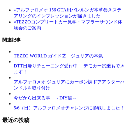
»
アルファロメオ 156 GTA用バレルンガ本革巻きステ
アリングのインプレッションが届きました
«
TEZZOコンプリートカー見学・マフラーサウンド体
験会のご案内
関連記事
TEZZO WORLD ガイド② ジュリアの本気
DTT日帰りチューニング受付中！ デモカー試乗もでき
ます！
アルファロメオ ジュリアにカーボン調ドアアウターハ
ンドルを取り付け
今だから出来る事 ～DIY編～
5/6（日）アルファロメオチャレンジに参戦しました！
最近の投稿