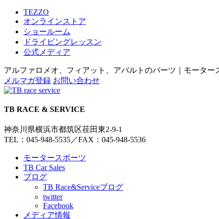
TEZZO
オンラインストア
ショールーム
ドライビングレッスン
公式メディア
アルファロメオ、フィアット、アバルトのパーツ｜モータースポー
メルマガ登録
お問い合わせ
TB RACE & SERVICE
神奈川県横浜市都筑区荏田東2-9-1
TEL：045-948-5535
／
FAX：045-948-5536
モータースポーツ
TB Car Sales
ブログ
TB Race&Serviceブログ
twitter
Facebook
メディア情報