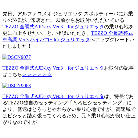
先日、アルファロメオ ジュリエッタ スポルティーバにお乗
りのN様がご来店され、以前からお取付いただいている
TEZZO 全調式AJD-lxy Ver.3 for ジュリエッタ
の乗り心地を
更に向上させたい、とご相談いただき、
TEZZO 全長調整式
車高調 Ver.3 ハイパコ+ for ジュリエッタ
へアップグレードい
たしました！
TEZZO 全調式AJD-lxy Ver.3 for ジュリエッタ
お取付の記事
はこちら
＞＞＞＞＞☆
TEZZO 全調式AJD-lxy Ver.3 for ジュリエッタ
は、特長であ
るTEZZO独自のセッティング「とろピシセッティング」に
より、低速はとろっとやわらかい乗り心地ですが、高速域で
はピシッと踏ん張ってくれるため、元々乗り心地が良い仕上
がりなのですが