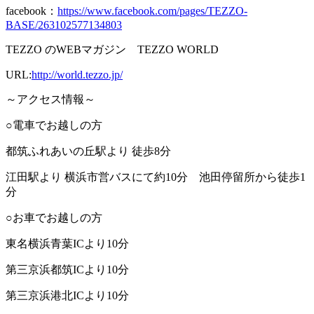
facebook：
https://www.facebook.com/pages/TEZZO-
BASE/263102577134803
TEZZO の
WEB
マガジン
TEZZO WORLD
URL:
http://world.tezzo.jp/
～アクセス情報～
○電車でお越しの方
都筑ふれあいの丘駅より 徒歩
8
分
江田駅より 横浜市営バスにて約
10
分 池田停留所から徒歩
1
分
○お車でお越しの方
東名横浜青葉
IC
より
10
分
第三京浜都筑
IC
より
10
分
第三京浜港北
IC
より
10
分