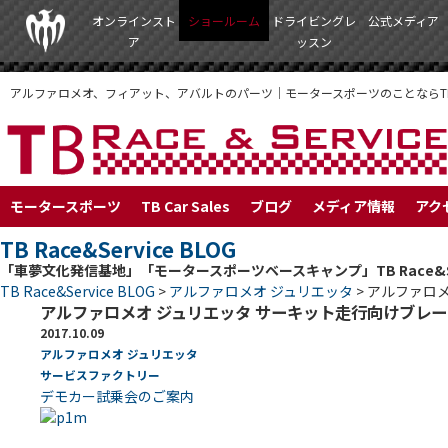
TEZZO
オンラインスト
ショールーム
ドライビングレ
公式メディア
ア
ッスン
アルファロメオ、フィアット、アバルトのパーツ｜モータースポーツのことならTB RA
モータースポーツ
TB Car Sales
ブログ
メディア情報
アク
TB Race&Service BLOG
「車夢文化発信基地」「モータースポーツベースキャンプ」TB Race&S
TB Race&Service BLOG
>
アルファロメオ ジュリエッタ
>
アルファロメ
アルファロメオ ジュリエッタ サーキット走行向けブレ
2017.10.09
アルファロメオ ジュリエッタ
サービスファクトリー
デモカー試乗会のご案内