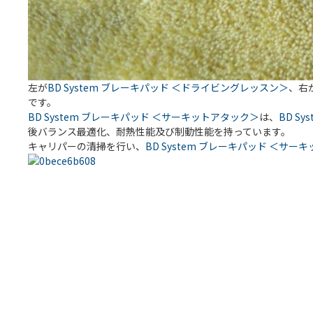
左が
BD System ブレーキパッド ＜ドライビングレッスン＞
、右
です。
BD System ブレーキパッド ＜サーキットアタック＞
は、
BD S
後バランス最適化、耐熱性能及び制動性能を持っています。
キャリパーの清掃を行い、
BD System ブレーキパッド ＜サー