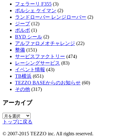
フェラーリ F355
(3)
ポルシェ ケイマン
(2)
ランドローバー レンジローバー
(2)
ジープ
(12)
ボルボ
(1)
BYD シール
(2)
アルファロメオチャレンジ
(22)
整備
(151)
サービスファクトリー
(474)
レーシングサービス
(83)
イベント情報
(43)
TB横浜
(651)
TEZZO BASEからのお知らせ
(60)
その他
(317)
アーカイブ
ア
トップに戻る
ー
カ
© 2007-2015 TEZZO inc. All rights reserved.
イ