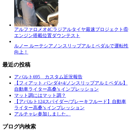
アルファロメオ4Cラジアルタイヤ最速プロジェクト⑥
エンジン搭載位置ダウンテスト
ルノー ルーテシアノンスリップアルミペダルで運転性
向上！
最近の投稿
アバルト695 カスタム近況報告
【フィアット パンダ4×4/ノンスリップアルミペダル】
自動車ライター高桑’s インプレッション
マット調にはマット調？
【アバルト124スパイダー/ブレーキフルード】自動車
ライター高桑’s インプレッション
アルチャレ参加しました。
ブログ内検索