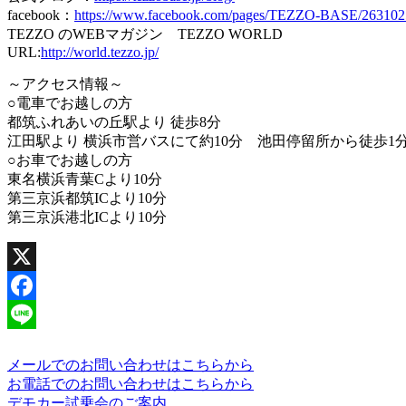
facebook：
https://www.facebook.com/pages/TEZZO-BASE/26310
TEZZO のWEBマガジン TEZZO WORLD
URL:
http://world.tezzo.jp/
～アクセス情報～
○電車でお越しの方
都筑ふれあいの丘駅より 徒歩8分
江田駅より 横浜市営バスにて約10分 池田停留所から徒歩1
○お車でお越しの方
東名横浜青葉Cより10分
第三京浜都筑ICより10分
第三京浜港北ICより10分
X
Facebook
Line
メールでのお問い合わせはこちらから
お電話でのお問い合わせはこちらから
デモカー試乗会のご案内