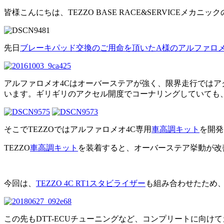
皆様こんにちは、TEZZO BASE RACE&SERVICEメカニ
先日
ブレーキパッド交換のご用命を頂いたA様のアルファロメ
アルファロメオ4Cはオーバーステアが強く、限界走行ではア
います。ギリギリのアクセル開度でコーナリングしていても
そこでTEZZOではアルファロメオ4C専用
車高調キット
を開発
TEZZO
車高調キット
を装着すると、オーバーステア挙動が改
今回は、
TEZZO 4C RT1スタビライザー
も組み合わせたため
この先もDTT-ECUチューニングなど、コンプリートに向け