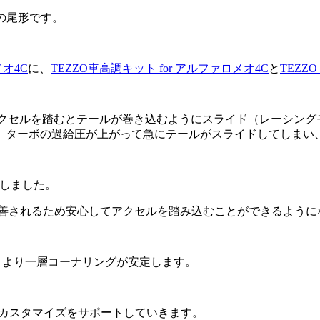
ックの尾形です。
オ4C
に、
TEZZO車高調キット for アルファロメオ4C
と
TEZZ
クセルを踏むとテールが巻き込むようにスライド（レーシング
、ターボの過給圧が上がって急にテールがスライドしてしまい
しました。
善されるため安心してアクセルを踏み込むことができるように
、より一層コーナリングが安定します。
てカスタマイズをサポートしていきます。