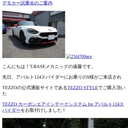
デモカー試乗会のご案内
こんにちは！T.BASEメカニックの遠藤です。
先日、アバルト124スパイダーにお乗りのS様がご来店され
TEZZOの公式通販サイトである
TEZZO STYLE
でご購入頂い
た
TEZZO カーボンエアインテークシステム for アバルト124ス
パイダー
をお取付けしました！