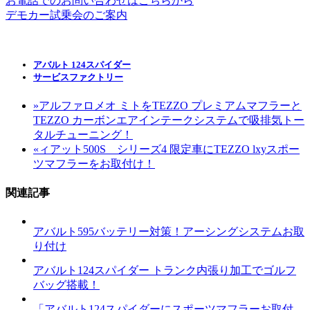
お電話でのお問い合わせはこちらから
デモカー試乗会のご案内
アバルト 124スパイダー
サービスファクトリー
»
アルファロメオ ミトをTEZZO プレミアムマフラーと
TEZZO カーボンエアインテークシステムで吸排気トー
タルチューニング！
«
ィアット500S シリーズ4 限定車にTEZZO lxyスポー
ツマフラーをお取付け！
関連記事
アバルト595バッテリー対策！アーシングシステムお取
り付け
アバルト124スパイダー トランク内張り加工でゴルフ
バッグ搭載！
「アバルト124スパイダーにスポーツマフラーお取付